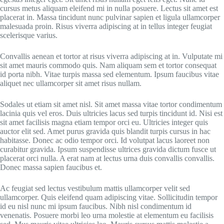
cursus metus aliquam eleifend mi in nulla posuere. Lectus sit amet est
placerat in. Massa tincidunt nunc pulvinar sapien et ligula ullamcorper
malesuada proin. Risus viverra adipiscing at in tellus integer feugiat
scelerisque varius.
Convallis aenean et tortor at risus viverra adipiscing at in. Vulputate mi
sit amet mauris commodo quis. Nam aliquam sem et tortor consequat
id porta nibh. Vitae turpis massa sed elementum. Ipsum faucibus vitae
aliquet nec ullamcorper sit amet risus nullam.
Sodales ut etiam sit amet nisl. Sit amet massa vitae tortor condimentum
lacinia quis vel eros. Duis ultricies lacus sed turpis tincidunt id. Nisi est
sit amet facilisis magna etiam tempor orci eu. Ultricies integer quis
auctor elit sed. Amet purus gravida quis blandit turpis cursus in hac
habitasse. Donec ac odio tempor orci. Id volutpat lacus laoreet non
curabitur gravida. Ipsum suspendisse ultrices gravida dictum fusce ut
placerat orci nulla. A erat nam at lectus urna duis convallis convallis.
Donec massa sapien faucibus et.
Ac feugiat sed lectus vestibulum mattis ullamcorper velit sed
ullamcorper. Quis eleifend quam adipiscing vitae. Sollicitudin tempor
id eu nisl nunc mi ipsum faucibus. Nibh nisl condimentum id
venenatis. Posuere morbi leo urna molestie at elementum eu facilisis